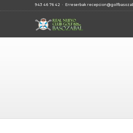
943 46 76 42
· Erreserbak
recepcion@golfbasoza