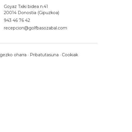
Goyaz Txiki bidea n.41
20014 Donostia (Gipuzkoa)
943 46 76 42
recepcion@golfbasozabal.com
gezko oharra
·
Pribatutasuna
·
Cookiak