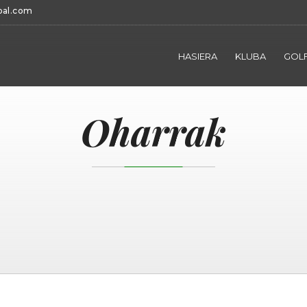
bal.com
HASIERA
KLUBA
GOLF
Oharrak