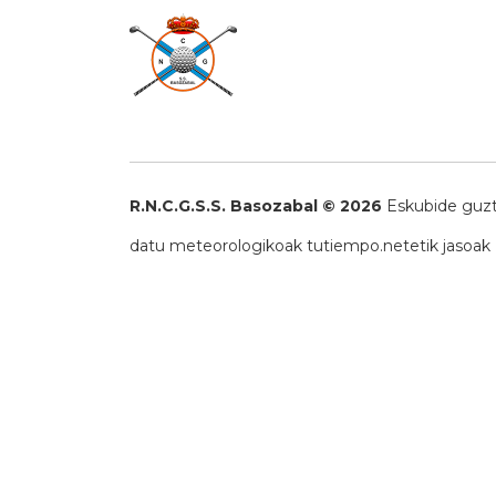
R.N.C.G.S.S. Basozabal © 2026
Eskubide guzt
datu meteorologikoak
tutiempo.net
etik jasoak