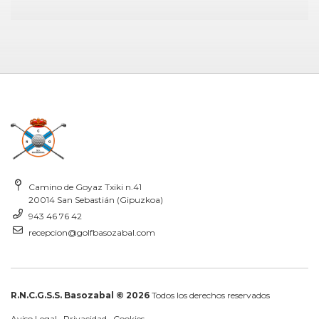
Camino de Goyaz Txiki n.41
20014 San Sebastián (Gipuzkoa)
943 46 76 42
recepcion@golfbasozabal.com
R.N.C.G.S.S. Basozabal © 2026
Todos los derechos reservados
Aviso Legal
·
Privacidad
·
Cookies