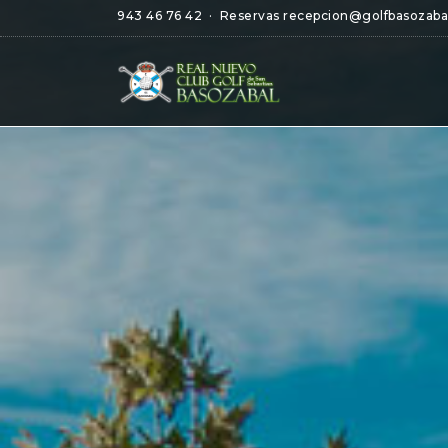
943 46 76 42
· Reservas
recepcion@golfbasozaba