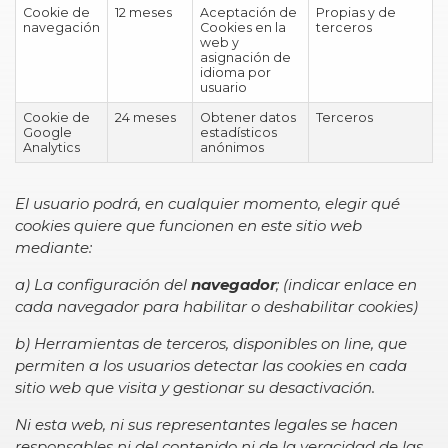
Cookie de
12 meses
Aceptación de
Propias y de
navegación
Cookies en la
terceros
web y
asignación de
idioma por
usuario
Cookie de
24 meses
Obtener datos
Terceros
Google
estadísticos
Analytics
anónimos
El usuario podrá, en cualquier momento, elegir qué
cookies quiere que funcionen en este sitio web
mediante:
a) La configuración del
navegador
; (indicar enlace en
cada navegador para habilitar o deshabilitar cookies)
b) Herramientas de terceros, disponibles on line, que
permiten a los usuarios detectar las cookies en cada
sitio web que visita y gestionar su desactivación.
Ni esta web, ni sus representantes legales se hacen
responsables ni del contenido ni de la veracidad de las