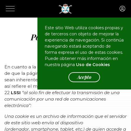
Este sitio Web utiliza cookies propias y
de terceros con objeto de mejorar la
Política de Cookies
experiencia de navegación. Si continúa
navegando estará aceptando de
forma expresa el uso de estas cookies.
Puede obtener más información en
nuestra página
Uso de Cookies
En cuanto a la política de cookies de la web, en caso
de que la página web disponga de ellas y éstas no
Acepto
sean inherentes al funcionamiento de la WEB o como
así refiere el mencionado apartado 2 del artículo
22
LSSI
“al solo fin de efectuar la transmisión de una
comunicación por una red de comunicaciones
electrónica”:
Una cookie es un archivo de información que el servidor
de este sitio web envía al dispositivo
(ordenador, smartphone, tablet, etc.) de quien accede a