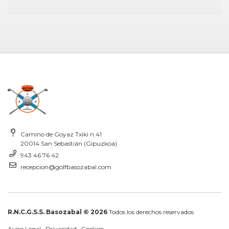
Camino de Goyaz Txiki n.41
20014 San Sebastián (Gipuzkoa)
943 46 76 42
recepcion@golfbasozabal.com
R.N.C.G.S.S. Basozabal © 2026
Todos los derechos reservados
Aviso Legal
·
Privacidad
·
Cookies