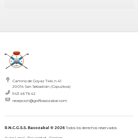
Camino de Goyaz Txiki n.41
20014 San Sebastián (Gipuzkoa)
943 46 76 42
recepcion@golfbasozabal.com
R.N.C.G.S.S. Basozabal © 2026
Todos los derechos reservados
Aviso Legal
·
Privacidad
·
Cookies