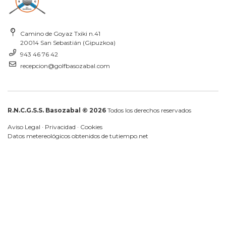
Camino de Goyaz Txiki n.41
20014 San Sebastián (Gipuzkoa)
943 46 76 42
recepcion@golfbasozabal.com
R.N.C.G.S.S. Basozabal © 2026
Todos los derechos reservados
Aviso Legal
·
Privacidad
·
Cookies
Datos metereológicos obtenidos de
tutiempo.net