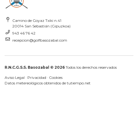
Camino de Goyaz Txiki n.41
20014 San Sebastián (Gipuzkoa)
943 46 76 42
recepcion@golfbasozabal.com
R.N.C.G.S.S. Basozabal © 2026
Todos los derechos reservados
Aviso Legal
·
Privacidad
·
Cookies
Datos metereológicos obtenidos de
tutiempo.net