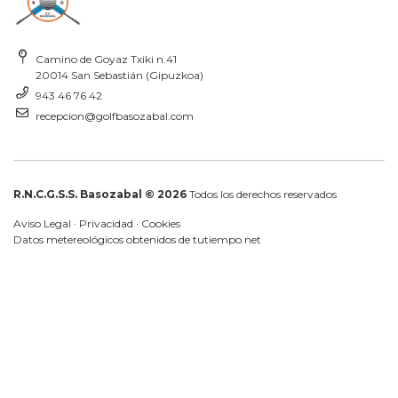
Camino de Goyaz Txiki n.41
20014 San Sebastián (Gipuzkoa)
943 46 76 42
recepcion@golfbasozabal.com
R.N.C.G.S.S. Basozabal © 2026
Todos los derechos reservados
Aviso Legal
·
Privacidad
·
Cookies
Datos metereológicos obtenidos de
tutiempo.net