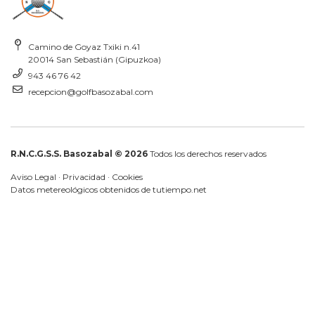
Camino de Goyaz Txiki n.41
20014 San Sebastián (Gipuzkoa)
943 46 76 42
recepcion@golfbasozabal.com
R.N.C.G.S.S. Basozabal © 2026
Todos los derechos reservados
Aviso Legal
·
Privacidad
·
Cookies
Datos metereológicos obtenidos de
tutiempo.net