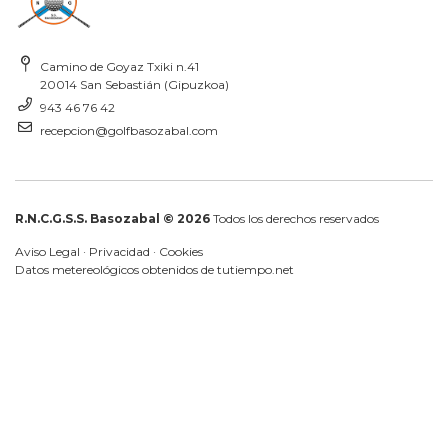
Camino de Goyaz Txiki n.41
20014 San Sebastián (Gipuzkoa)
943 46 76 42
recepcion@golfbasozabal.com
R.N.C.G.S.S. Basozabal © 2026
Todos los derechos reservados
Aviso Legal
·
Privacidad
·
Cookies
Datos metereológicos obtenidos de
tutiempo.net