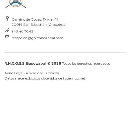
Camino de Goyaz Txiki n.41
20014 San Sebastián (Gipuzkoa)
943 46 76 42
recepcion@golfbasozabal.com
R.N.C.G.S.S. Basozabal © 2026
Todos los derechos reservados
Aviso Legal
·
Privacidad
·
Cookies
Datos metereológicos obtenidos de
tutiempo.net