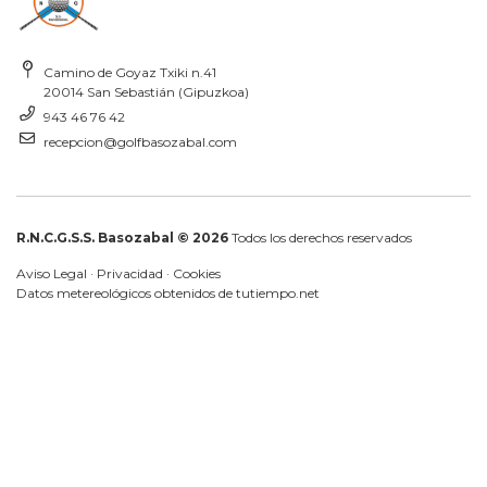
Camino de Goyaz Txiki n.41
20014 San Sebastián (Gipuzkoa)
943 46 76 42
recepcion@golfbasozabal.com
R.N.C.G.S.S. Basozabal © 2026
Todos los derechos reservados
Aviso Legal
·
Privacidad
·
Cookies
Datos metereológicos obtenidos de
tutiempo.net