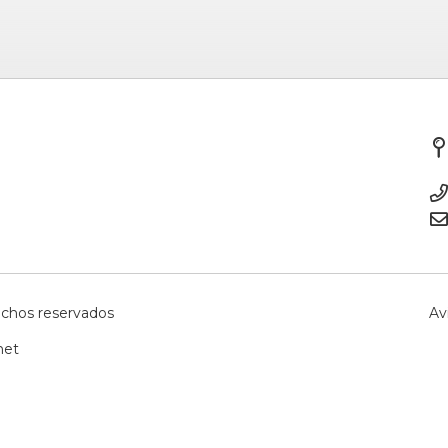
echos reservados
Av
net