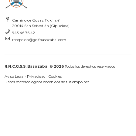
Camino de Goyaz Txiki n.41
20014 San Sebastián (Gipuzkoa)
943 46 76 42
recepcion@golfbasozabal.com
R.N.C.G.S.S. Basozabal © 2026
Todos los derechos reservados
Aviso Legal
·
Privacidad
·
Cookies
Datos metereológicos obtenidos de
tutiempo.net