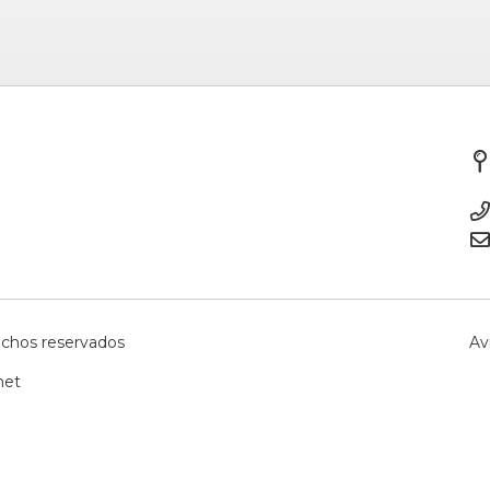
echos reservados
Av
net