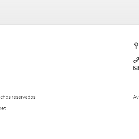
echos reservados
Av
net