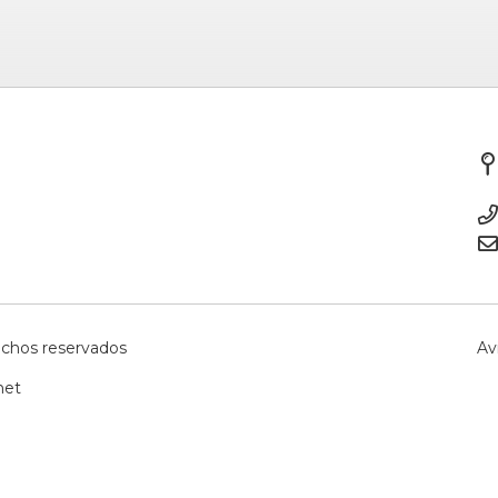
echos reservados
Av
net