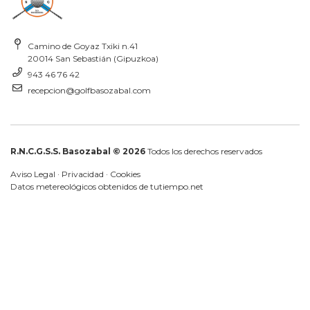
Camino de Goyaz Txiki n.41
20014 San Sebastián (Gipuzkoa)
943 46 76 42
recepcion@golfbasozabal.com
R.N.C.G.S.S. Basozabal © 2026
Todos los derechos reservados
Aviso Legal
·
Privacidad
·
Cookies
Datos metereológicos obtenidos de
tutiempo.net