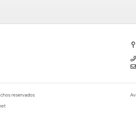
echos reservados
Av
net