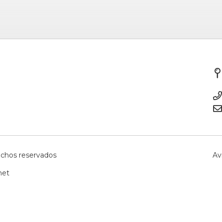
echos reservados
Av
net