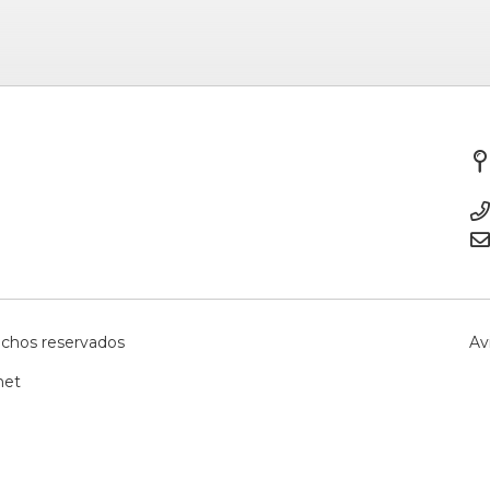
echos reservados
Av
net