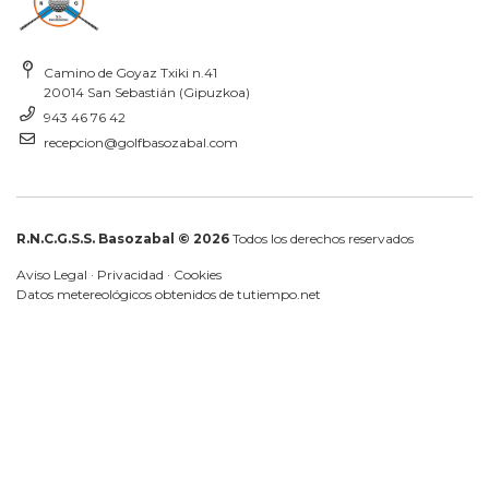
Camino de Goyaz Txiki n.41
20014 San Sebastián (Gipuzkoa)
943 46 76 42
recepcion@golfbasozabal.com
R.N.C.G.S.S. Basozabal © 2026
Todos los derechos reservados
Aviso Legal
·
Privacidad
·
Cookies
Datos metereológicos obtenidos de
tutiempo.net