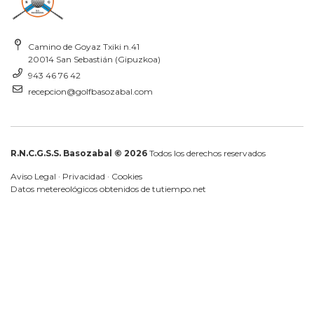
Camino de Goyaz Txiki n.41
20014 San Sebastián (Gipuzkoa)
943 46 76 42
recepcion@golfbasozabal.com
R.N.C.G.S.S. Basozabal © 2026
Todos los derechos reservados
Aviso Legal
·
Privacidad
·
Cookies
Datos metereológicos obtenidos de
tutiempo.net