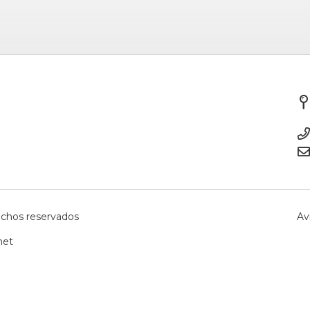
echos reservados
Av
net