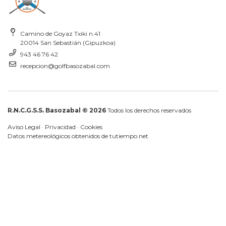
Camino de Goyaz Txiki n.41
20014 San Sebastián (Gipuzkoa)
943 46 76 42
recepcion@golfbasozabal.com
R.N.C.G.S.S. Basozabal © 2026
Todos los derechos reservados
Aviso Legal
·
Privacidad
·
Cookies
Datos metereológicos obtenidos de
tutiempo.net