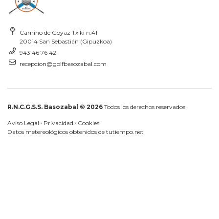
Camino de Goyaz Txiki n.41
20014 San Sebastián (Gipuzkoa)
943 46 76 42
recepcion@golfbasozabal.com
R.N.C.G.S.S. Basozabal © 2026
Todos los derechos reservados
Aviso Legal
·
Privacidad
·
Cookies
Datos metereológicos obtenidos de
tutiempo.net