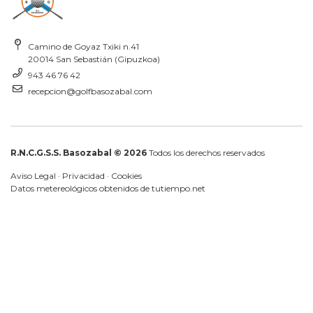
Camino de Goyaz Txiki n.41
20014 San Sebastián (Gipuzkoa)
943 46 76 42
recepcion@golfbasozabal.com
R.N.C.G.S.S. Basozabal © 2026
Todos los derechos reservados
Aviso Legal
·
Privacidad
·
Cookies
Datos metereológicos obtenidos de
tutiempo.net