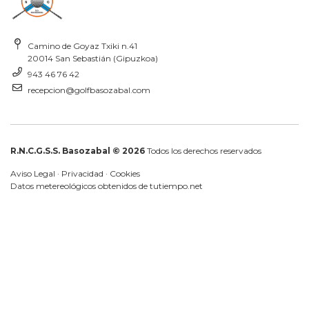
Camino de Goyaz Txiki n.41
20014 San Sebastián (Gipuzkoa)
943 46 76 42
recepcion@golfbasozabal.com
R.N.C.G.S.S. Basozabal © 2026
Todos los derechos reservados
Aviso Legal
·
Privacidad
·
Cookies
Datos metereológicos obtenidos de
tutiempo.net