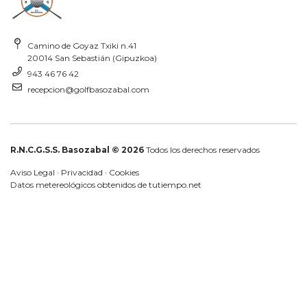
Camino de Goyaz Txiki n.41
20014 San Sebastián (Gipuzkoa)
943 46 76 42
recepcion@golfbasozabal.com
R.N.C.G.S.S. Basozabal © 2026
Todos los derechos reservados
Aviso Legal
·
Privacidad
·
Cookies
Datos metereológicos obtenidos de
tutiempo.net