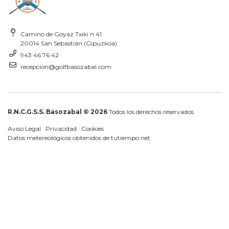
Camino de Goyaz Txiki n.41
20014 San Sebastián (Gipuzkoa)
943 46 76 42
recepcion@golfbasozabal.com
R.N.C.G.S.S. Basozabal © 2026
Todos los derechos reservados
Aviso Legal
·
Privacidad
·
Cookies
Datos metereológicos obtenidos de
tutiempo.net