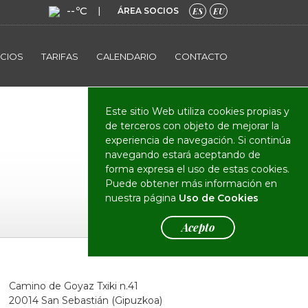
--ºC
|
ÁREA SOCIOS
ES
EU
ICIOS
TARIFAS
CALENDARIO
CONTACTO
El Club
Actualidad
Este sitio Web utiliza cookies propias y
de terceros con objeto de mejorar la
experiencia de navegación. Si continúa
navegando estará aceptando de
forma expresa el uso de estas cookies.
Puede obtener más información en
nuestra página
Uso de Cookies
Acepto
Camino de Goyaz Txiki n.41
20014 San Sebastián (Gipuzkoa)