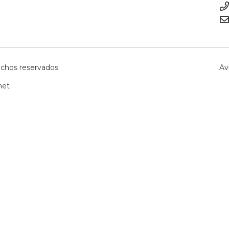
echos reservados
Av
net