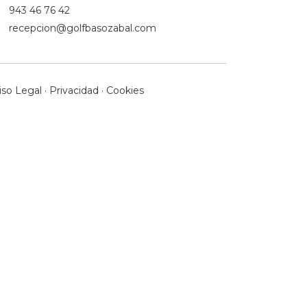
943 46 76 42
recepcion@golfbasozabal.com
iso Legal
·
Privacidad
·
Cookies