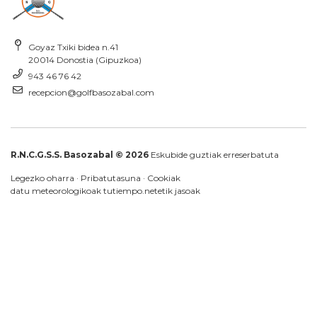
Goyaz Txiki bidea n.41
20014 Donostia (Gipuzkoa)
943 46 76 42
recepcion@golfbasozabal.com
R.N.C.G.S.S. Basozabal © 2026
Eskubide guztiak erreserbatuta
Legezko oharra
·
Pribatutasuna
·
Cookiak
datu meteorologikoak
tutiempo.net
etik jasoak