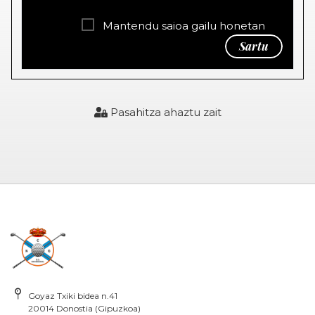
Mantendu saioa gailu honetan
Sartu
Pasahitza ahaztu zait
Goyaz Txiki bidea n.41
20014 Donostia (Gipuzkoa)