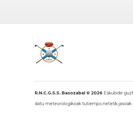
R.N.C.G.S.S. Basozabal © 2026
Eskubide guzt
datu meteorologikoak
tutiempo.net
etik jasoak