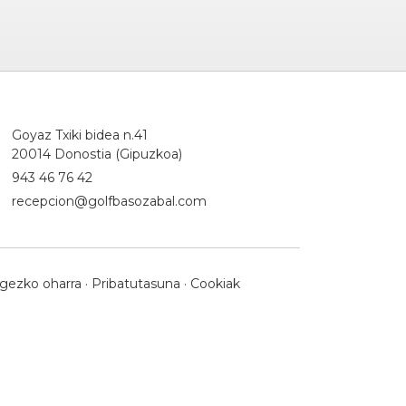
Goyaz Txiki bidea n.41
20014 Donostia (Gipuzkoa)
943 46 76 42
recepcion@golfbasozabal.com
gezko oharra
·
Pribatutasuna
·
Cookiak