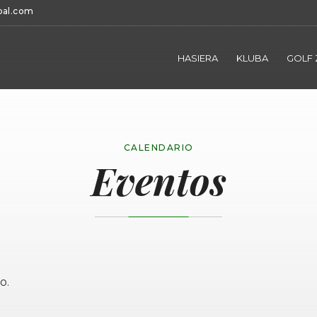
bal.com
HASIERA
KLUBA
GOLF 
CALENDARIO
Eventos
o.