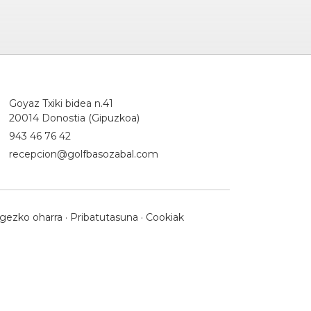
Goyaz Txiki bidea n.41
20014 Donostia (Gipuzkoa)
943 46 76 42
recepcion@golfbasozabal.com
gezko oharra
·
Pribatutasuna
·
Cookiak