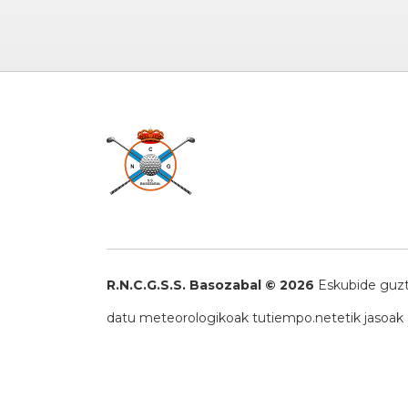
R.N.C.G.S.S. Basozabal © 2026
Eskubide guzt
datu meteorologikoak
tutiempo.net
etik jasoak