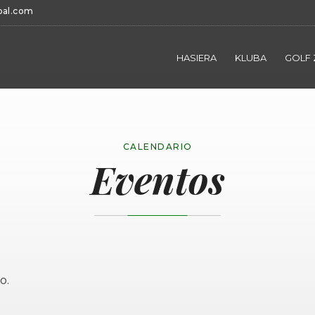
bal.com
HASIERA
KLUBA
GOLF 
CALENDARIO
Eventos
o.