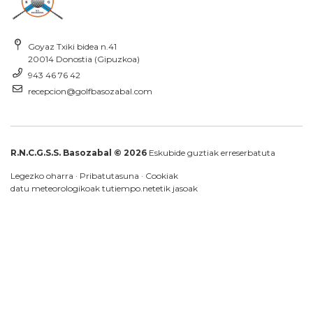
Goyaz Txiki bidea n.41
20014 Donostia (Gipuzkoa)
943 46 76 42
recepcion@golfbasozabal.com
R.N.C.G.S.S. Basozabal © 2026
Eskubide guztiak erreserbatuta
Legezko oharra
·
Pribatutasuna
·
Cookiak
datu meteorologikoak
tutiempo.net
etik jasoak