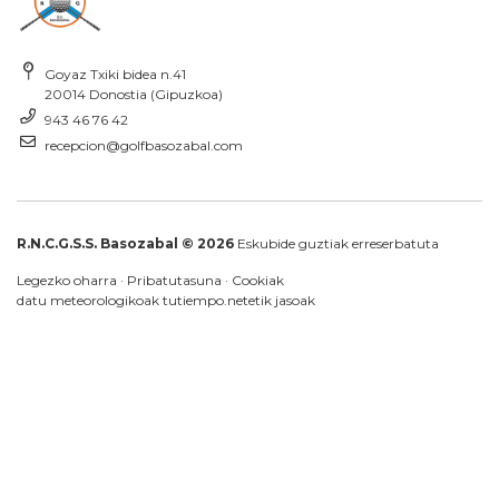
Goyaz Txiki bidea n.41
20014 Donostia (Gipuzkoa)
943 46 76 42
recepcion@golfbasozabal.com
R.N.C.G.S.S. Basozabal © 2026
Eskubide guztiak erreserbatuta
Legezko oharra
·
Pribatutasuna
·
Cookiak
datu meteorologikoak
tutiempo.net
etik jasoak