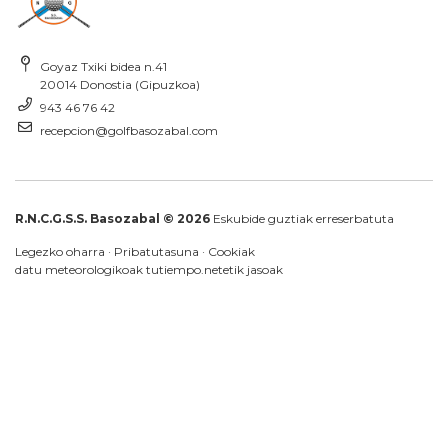
Goyaz Txiki bidea n.41
20014 Donostia (Gipuzkoa)
943 46 76 42
recepcion@golfbasozabal.com
R.N.C.G.S.S. Basozabal © 2026
Eskubide guztiak erreserbatuta
Legezko oharra
·
Pribatutasuna
·
Cookiak
datu meteorologikoak
tutiempo.net
etik jasoak