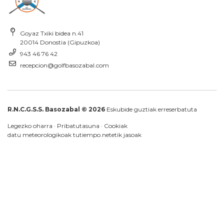
Goyaz Txiki bidea n.41
20014 Donostia (Gipuzkoa)
943 46 76 42
recepcion@golfbasozabal.com
R.N.C.G.S.S. Basozabal © 2026
Eskubide guztiak erreserbatuta
Legezko oharra
·
Pribatutasuna
·
Cookiak
datu meteorologikoak
tutiempo.net
etik jasoak