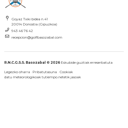
Goyaz Txiki bidea n.41
20014 Donostia (Gipuzkoa)
943 46 76 42
recepcion@golfbasozabal.com
R.N.C.G.S.S. Basozabal © 2026
Eskubide guztiak erreserbatuta
Legezko oharra
·
Pribatutasuna
·
Cookiak
datu meteorologikoak
tutiempo.net
etik jasoak