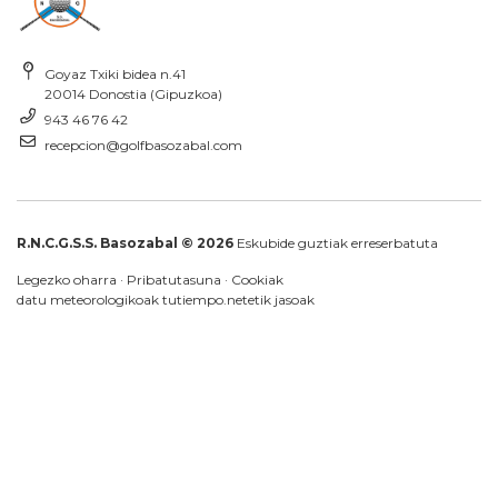
Goyaz Txiki bidea n.41
20014 Donostia (Gipuzkoa)
943 46 76 42
recepcion@golfbasozabal.com
R.N.C.G.S.S. Basozabal © 2026
Eskubide guztiak erreserbatuta
Legezko oharra
·
Pribatutasuna
·
Cookiak
datu meteorologikoak
tutiempo.net
etik jasoak