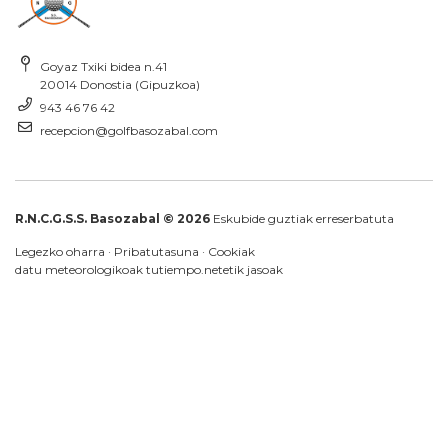
Goyaz Txiki bidea n.41
20014 Donostia (Gipuzkoa)
943 46 76 42
recepcion@golfbasozabal.com
R.N.C.G.S.S. Basozabal © 2026
Eskubide guztiak erreserbatuta
Legezko oharra
·
Pribatutasuna
·
Cookiak
datu meteorologikoak
tutiempo.net
etik jasoak