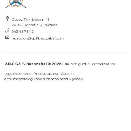
Goyaz Txiki bidea n.41
20014 Donostia (Gipuzkoa)
943 46 76 42
recepcion@golfbasozabal.com
R.N.C.G.S.S. Basozabal © 2026
Eskubide guztiak erreserbatuta
Legezko oharra
·
Pribatutasuna
·
Cookiak
datu meteorologikoak
tutiempo.net
etik jasoak