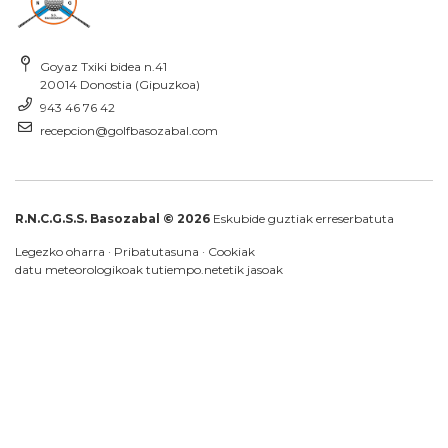
Goyaz Txiki bidea n.41
20014 Donostia (Gipuzkoa)
943 46 76 42
recepcion@golfbasozabal.com
R.N.C.G.S.S. Basozabal © 2026
Eskubide guztiak erreserbatuta
Legezko oharra
·
Pribatutasuna
·
Cookiak
datu meteorologikoak
tutiempo.net
etik jasoak