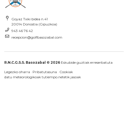
Goyaz Txiki bidea n.41
20014 Donostia (Gipuzkoa)
943 46 76 42
recepcion@golfbasozabal.com
R.N.C.G.S.S. Basozabal © 2026
Eskubide guztiak erreserbatuta
Legezko oharra
·
Pribatutasuna
·
Cookiak
datu meteorologikoak
tutiempo.net
etik jasoak