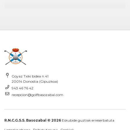
Goyaz Txiki bidea n.41
20014 Donostia (Gipuzkoa)
943 46 76 42
recepcion@golfbasozabal.com
R.N.C.G.S.S. Basozabal © 2026
Eskubide guztiak erreserbatuta
Legezko oharra
·
Pribatutasuna
·
Cookiak