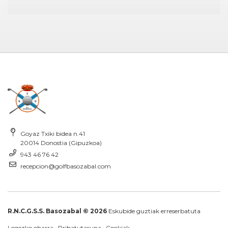
Goyaz Txiki bidea n.41
20014 Donostia (Gipuzkoa)
943 46 76 42
recepcion@golfbasozabal.com
R.N.C.G.S.S. Basozabal © 2026
Eskubide guztiak erreserbatuta
Legezko oharra
·
Pribatutasuna
·
Cookiak