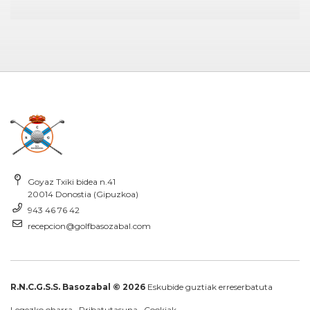
Goyaz Txiki bidea n.41
20014 Donostia (Gipuzkoa)
943 46 76 42
recepcion@golfbasozabal.com
R.N.C.G.S.S. Basozabal © 2026
Eskubide guztiak erreserbatuta
Legezko oharra
·
Pribatutasuna
·
Cookiak