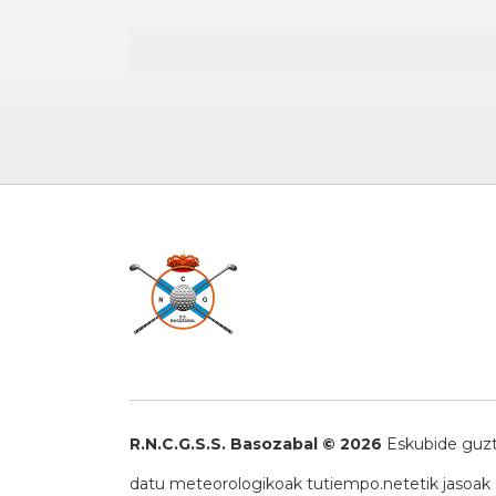
R.N.C.G.S.S. Basozabal © 2026
Eskubide guzt
datu meteorologikoak
tutiempo.net
etik jasoak