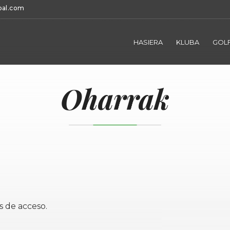
bal.com
HASIERA
KLUBA
GOLF
Oharrak
s de acceso.