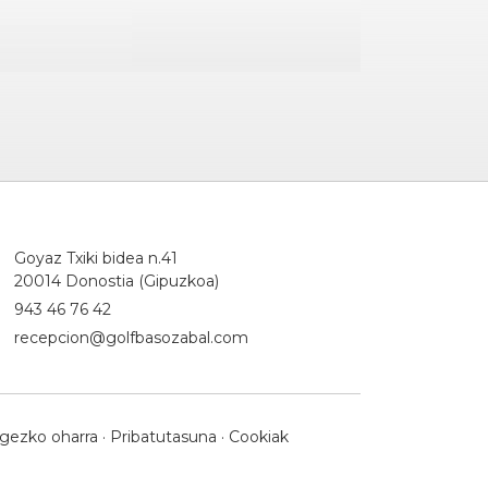
Goyaz Txiki bidea n.41
20014 Donostia (Gipuzkoa)
943 46 76 42
recepcion@golfbasozabal.com
gezko oharra
·
Pribatutasuna
·
Cookiak